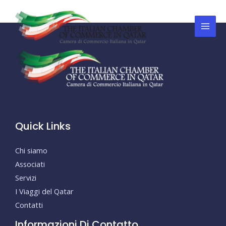
Vai
al
Mai
contenuto
Men
Quick Links
Chi siamo
Associati
Servizi
I Viaggi del Qatar
Contatti
Informazioni Di Contatto